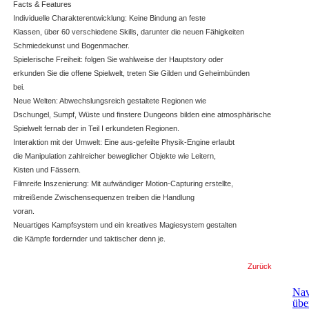
Facts & Features
Individuelle Charakterentwicklung: Keine Bindung an feste
Klassen, über 60 verschiedene Skills, darunter die neuen Fähigkeiten
Schmiedekunst und Bogenmacher.
Spielerische Freiheit: folgen Sie wahlweise der Hauptstory oder
erkunden Sie die offene Spielwelt, treten Sie Gilden und Geheimbünden
bei.
Neue Welten: Abwechslungsreich gestaltete Regionen wie
Dschungel, Sumpf, Wüste und finstere Dungeons bilden eine atmosphärische
Spielwelt fernab der in Teil I erkundeten Regionen.
Interaktion mit der Umwelt: Eine aus-gefeilte Physik-Engine erlaubt
die Manipulation zahlreicher beweglicher Objekte wie Leitern,
Kisten und Fässern.
Filmreife Inszenierung: Mit aufwändiger Motion-Capturing erstellte,
mitreißende Zwischensequenzen treiben die Handlung
voran.
Neuartiges Kampfsystem und ein kreatives Magiesystem gestalten
die Kämpfe fordernder und taktischer denn je.
Zurück
Nav
übe