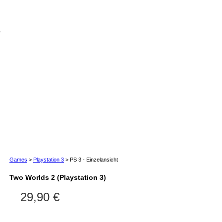
o
Games
>
Playstation 3
>
PS 3 - Einzelansicht
Two Worlds 2 (Playstation 3)
29,90 €