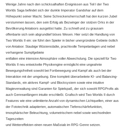
Wenige Jahre nach den schicksalhaften Ereignissen aus Teil I der Two
Worlds Saga befindet sich der dunkle Imperator Gandohar auf dem
Höhepunkt seiner Macht. Seine Schreckensherrschaft hat den kurzen Jubel
verstummen lassen, den sein Erfolg als Bezwinger der stolzen Orks in der
Bevölkerung Antaloors ausgelöst hatte. Zu schnell und zu grausam
offenbarte sich sein abgrundtief böses Wesen. Hier setzt die Handlung von
Two Worlds II ein: sie führt den Spieler in bisher unergründete Gebiete östlich
von Antaloor. Staubige Wüstenstädte, prachtvolle Tempelanlagen und nebel
verhangene Sumpfgebiete
entfalten eine intensive Atmosphäre voller Abwechslung. Die speziell für Two
Worlds II neu entwickelte Physikengine ermöglicht eine ungeahnte
Bewegungsfreiheit sowohl bei Fortbewegung und Kampf als auch bei der
Interaktion mit der umgebung. Eine komplett überarbeitete KI- und Balancing-
Standards, ein aktives Kampf- und Blocksystem sowie eine intuitive
Magieverwaltung sind Garanten für Spielspaß, der sich sowohl RPGProfis als
auch Genreanfängern intuitiv erschließt. Grafisch wird Two Worlds II durch
Features wie eine unlimitierte Anzahl von dynamischen Lichtquellen, einer aus
der Fototechnik adaptierten, automatischen Tiefenschärfefunktion,
tmosphärischer Beleuchtung, volumetrischem nebel sowie wechselnden
Tageszeiten
und Wettereffekten einen neuen Maßstab im RPG-Genre setzen.